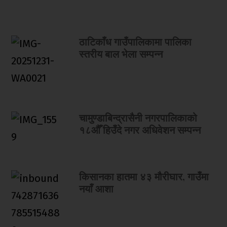
ठाटिकाँध गाउँपालिकामा पालिका
स्तरीय बाल भेला सम्पन्न
चामुण्डाबिन्द्रासैनी नगरपालिकाको
१८औँ हिउँदे नगर अधिवेशन सम्पन्न
किसानका हातमा ४३ मौरीघार, गाउँमा
नयाँ आशा