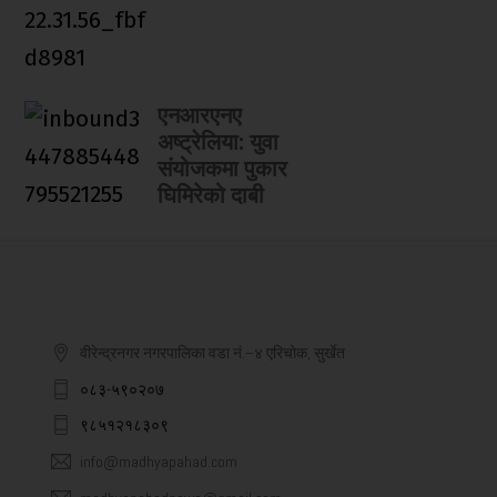
एनआरएनए
अष्ट्रेलिया: युवा
संयोजकमा पुकार
घिमिरेको दाबी
वीरेन्द्रनगर नगरपालिका वडा नं.–४ एरिचोक, सुर्खेत
०८३-५९०२०७
९८५१२१८३०९
info@madhyapahad.com