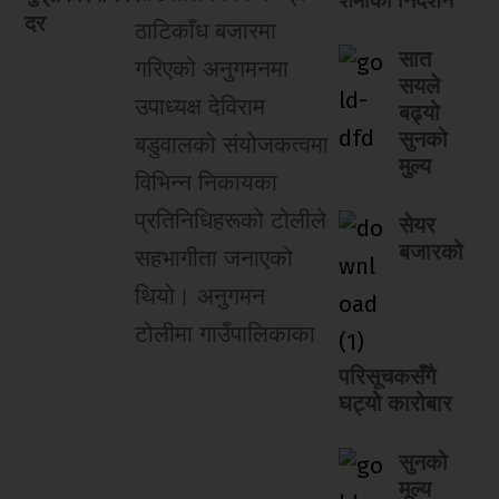
दर
ठाटिकाँध बजारमा
सात
गरिएको अनुगमनमा
सयले
उपाध्यक्ष देविराम
बढ्यो
सुनको
बडुवालको संयोजकत्वमा
मुल्य
विभिन्न निकायका
प्रतिनिधिहरूको टोलीले
सेयर
बजारको
सहभागीता जनाएको
थियो। अनुगमन
टोलीमा गाउँपालिकाका
परिसूचकसँगै
घट्यो कारोबार
सुनको
मूल्य