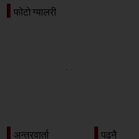
फोटो ग्यालरी
कर्णालीमा हुने १० औँ राष्ट्रिय खेलकुदको लोगो र 
अन्तरवार्ता
पढ्नै