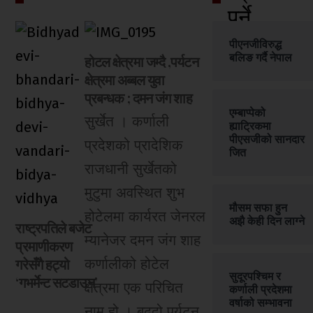
पर्ने
पीएनजीविरुद्ध
बलिङ गर्दै नेपाल
होटल क्षेत्रमा जम्दै ,पर्यटन
क्षेत्रमा अब्बल युवा
प्रबन्धक ; दमन जंग शाह
एम्बाप्पेको
सुर्खेत । कर्णाली
ह्याट्रिकमा
पीएसजीको सानदार
प्रदेशको प्रादेशिक
जित
राजधानी सुर्खेतको
मुटुमा अवस्थित शुभ
मौसम सफा हुन
होटेलमा कार्यरत जेनरल
अझै केही दिन लाग्ने
राष्ट्रपतिले बजेट
म्यानेजर दमन जंग शाह
प्रमाणीकरण
गरेसँगै हट्यो
कर्णालीको होटेल
सुदूरपश्चिम र
‘गभर्मेन्ट सटडाउन’
क्षेत्रमा एक परिचित
कर्णाली प्रदेशमा
वर्षाको सम्भावना
नाम हो । बढ्दो पर्यटन