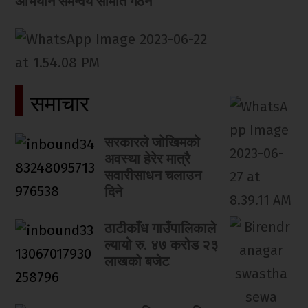
अभियान समन्वय समिति गठन
समाचार
सरकारले जोखिमको
अवस्था हेरेर मात्रै
सवारीसाधन चलाउन
दिने
ठाटीकाँध गाउँपालिकाले
ल्यायो रु. ४७ करोड २३
लाखको बजेट