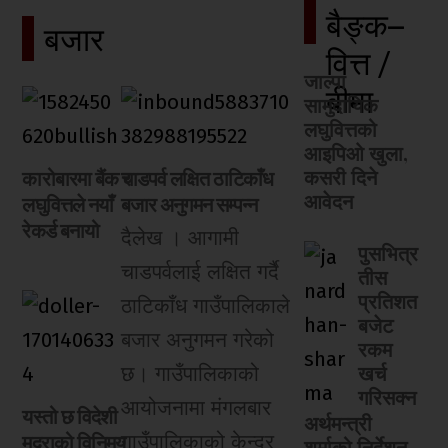
बैङ्क–
बजार
वित्त /
जाल्पा
बीमा
सामुदायिक
लघुवित्तको
आइपिओ खुला,
कसरी दिने
कारोबारमा बैंक र
चाडपर्व लक्षित ठाटिकाँध
आवेदन
लघुवित्तले नयाँ
बजार अनुगमन सम्पन्न
रेकर्ड बनायो
दैलेख । आगामी
पुसभित्र
चाडपर्वलाई लक्षित गर्दै
तीस
प्रतिशत
ठाटिकाँध गाउँपालिकाले
बजेट
बजार अनुगमन गरेको
रकम
खर्च
छ। गाउँपालिकाको
गरिसक्न
आयोजनामा मंगलबार
यस्तो छ विदेशी
अर्थमन्त्री
मुद्राको विनिमय
गाउँपालिकाको केन्द्र
शर्माको निर्देशन