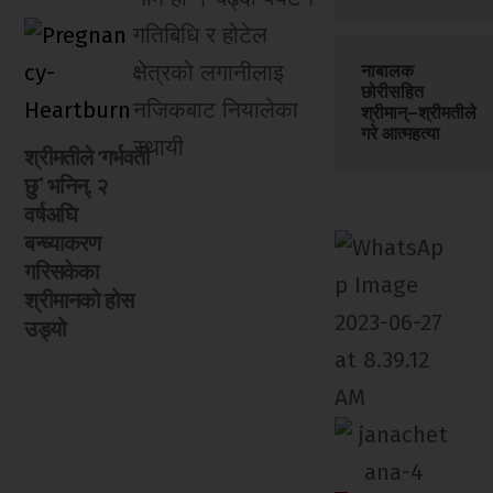
गतिबिधि र होटेल
क्षेत्रको लगानीलाइ
नाबालक
छोरीसहित
नजिकबाट नियालेका
श्रीमान्–श्रीमतीले
गरे आत्महत्या
स्थायी
श्रीमतीले ‘गर्भवती
छु’ भनिन्, २
वर्षअघि
बन्ध्याकरण
गरिसकेका
श्रीमानको होस
उड्यो