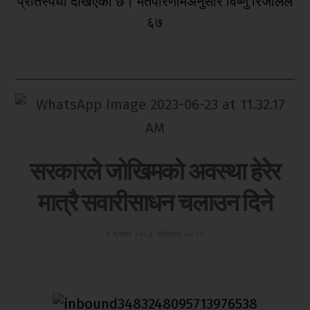
प्रतिस्पर्धा देखिएको छ। मतपरिणामअनुसार विष्णु रिजालले
६७
सरकारले जोखिमको अवस्था हेरेर
मात्रै सवारीसाधन चलाउन दिने
३ श्रावण २०८३, आईतवार ०८:२९