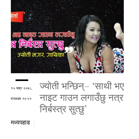
ज्योती भन्छिन्– ‘साथी भए
१५ भाद्र २०७८,
नाइट गाउन लगाउँछु नत्र
मंगलवार १९:५१
निर्बस्त्र सुत्छु’
मध्यपहाड