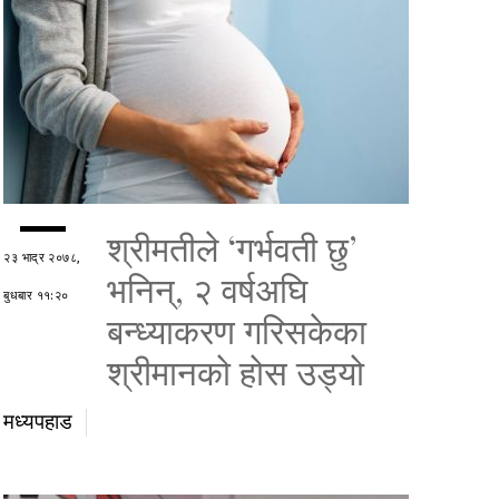
श्रीमतीले ‘गर्भवती छु’
२३ भाद्र २०७८,
भनिन्, २ वर्षअघि
बुधबार ११:२०
बन्ध्याकरण गरिसकेका
श्रीमानको होस उड्यो
मध्यपहाड