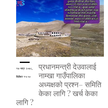
प्रधानमन्त्री देउवालाई
१७ भाद्र २०७८,
नाम्खा गाउँपालिका
बिहीबार १५:५०
अध्यक्षको प्रश्न– समिति
केका लागि ? खर्च केका
लागि ?