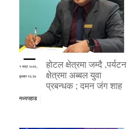
होटल क्षेत्रमा जम्दै ,पर्यटन
१ भाद्र २०७९,
क्षेत्रमा अब्बल युवा
बुधबार १६:३४
प्रबन्धक ; दमन जंग शाह
मध्यपहाड