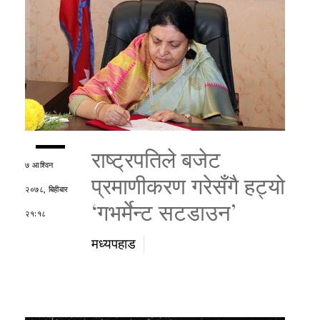
राष्ट्रपतिले बजेट
७ आश्विन
प्रमाणीकरण गरेसँगै हट्यो
२०७८, बिहीबार
‘गभर्मेन्ट सटडाउन’
२१:१८
मध्यपहाड