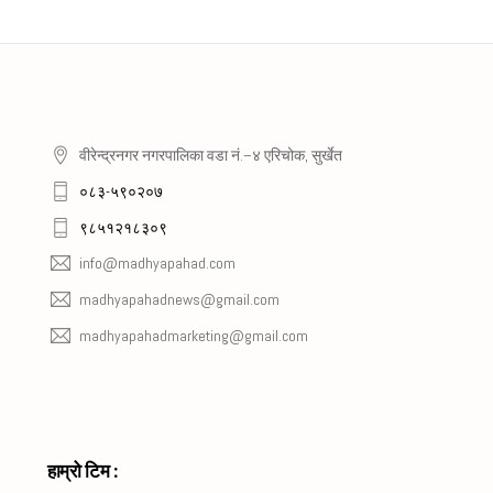
वीरेन्द्रनगर नगरपालिका वडा नं.–४ एरिचोक, सुर्खेत
०८३-५९०२०७
९८५१२१८३०९
info@madhyapahad.com
madhyapahadnews@gmail.com
madhyapahadmarketing@gmail.com
हाम्रो टिम :