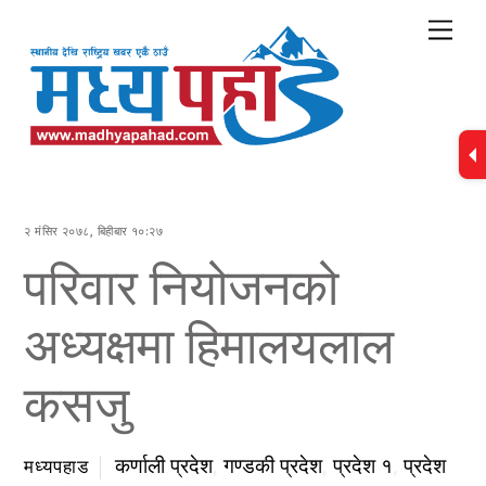
Skip
Me
to
content
२ मंसिर २०७८, बिहीबार १०:२७
परिवार नियोजनको
अध्यक्षमा हिमालयलाल
कसजु
कर्णाली प्रदेश
,
गण्डकी प्रदेश
,
प्रदेश १
,
प्रदेश
मध्यपहाड