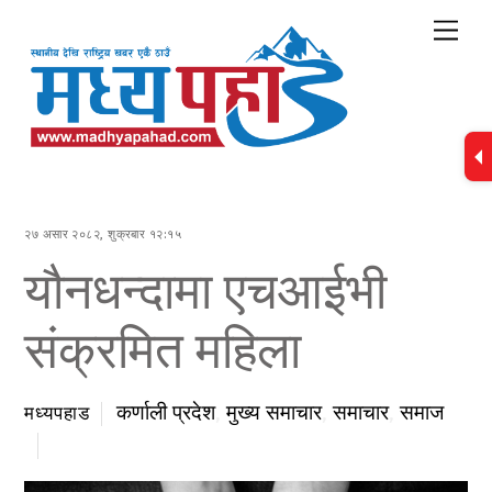
Skip
Me
to
content
२७ असार २०८२, शुक्रबार १२:१५
यौनधन्दामा एचआईभी
संक्रमित महिला
कर्णाली प्रदेश
,
मुख्य समाचार
,
समाचार
,
समाज
मध्यपहाड